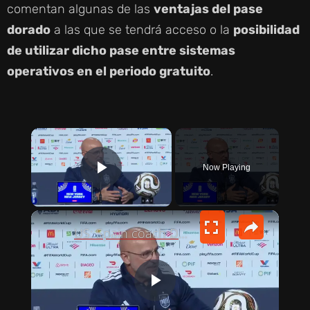
comentan algunas de las
ventajas del pase
dorado
a las que se tendrá acceso o la
posibilidad
de utilizar dicho pase entre sistemas
operativos en el periodo gratuito
.
×
Now Playing
PLAY VIDEO
×
US: Spain coach De la Fuente holds press conference ahead of World Cup final against Argentina (2).
P