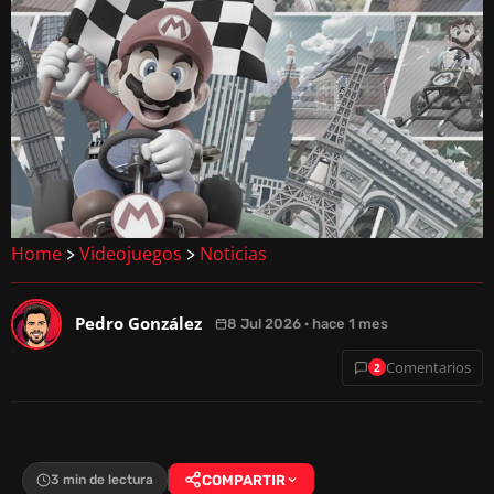
Home
Videojuegos
Noticias
>
>
Pedro González
8 Jul 2026 · hace 1 mes
Comentarios
2
3 min de lectura
COMPARTIR