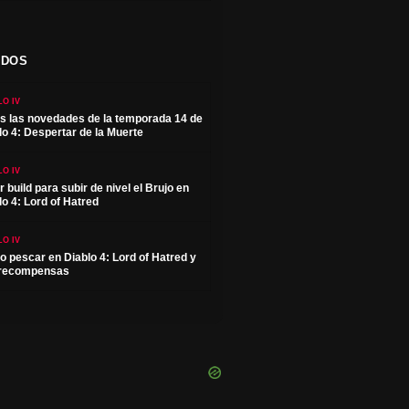
ADOS
LO IV
s las novedades de la temporada 14 de
lo 4: Despertar de la Muerte
LO IV
r build para subir de nivel el Brujo en
lo 4: Lord of Hatred
LO IV
 pescar en Diablo 4: Lord of Hatred y
 recompensas