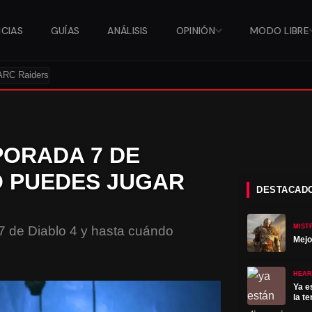
ICIAS
GUÍAS
ANÁLISIS
OPINIÓN
MODO LIBRE
ARC Raiders
PORADA 7 DE
O PUEDES JUGAR
DESTACAD
MIST
7 de Diablo 4 y hasta cuándo
Mejo
HEAR
Ya e
la t