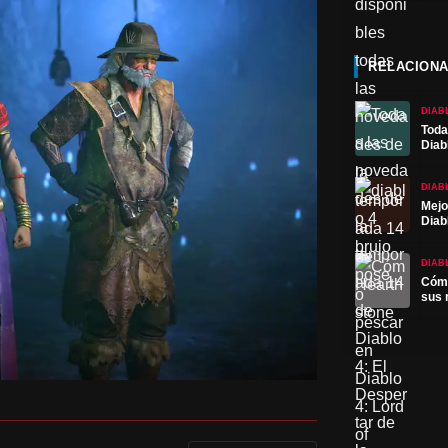
RELACION
DIAB
Toda
Diab
DIAB
Mejo
Diab
DIAB
Cómo
sus