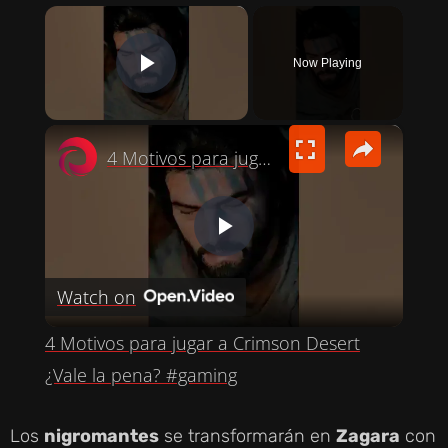
×
Now Playing
PLAY VIDEO
×
4 Motivos para jugar a Crimson Desert ¿Vale la pena? #gaming
P
Watch on
L
4 Motivos para jugar a Crimson Desert
A
¿Vale la pena? #gaming
Y
Los
nigromantes
se transformarán en
Zagara
con