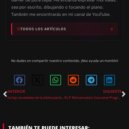
Gamer de pura cepa. Me encanta expresar mis ideas,
sea por escrito, dibujando o tocando el piano.
También me encontrarás en mi canal de YouTube.
TODOS LOS ARTÍCULOS
No dudes en compartir nuestro contenido. ¡Nos ayuda un montón!
ANTERIOR
SIGUIENTE
Ya hay novedades de la última parte de la trilogía de Final Fantasy VII Remake
R.I.P Reincarnation Insurance Program el nuevo roguelike de 2P Games llega a Steam
TAMBIÉN TE PUEDE INTERESAR: