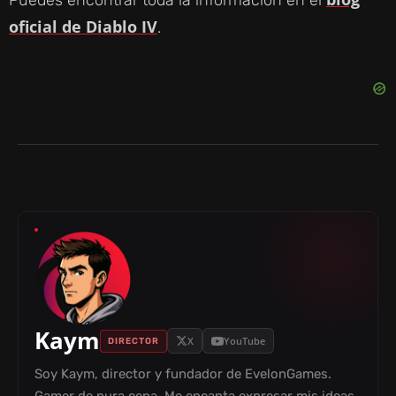
Puedes encontrar toda la información en el
oficial de Diablo IV
.
Kaym
X
YouTube
DIRECTOR
Soy Kaym, director y fundador de EvelonGames.