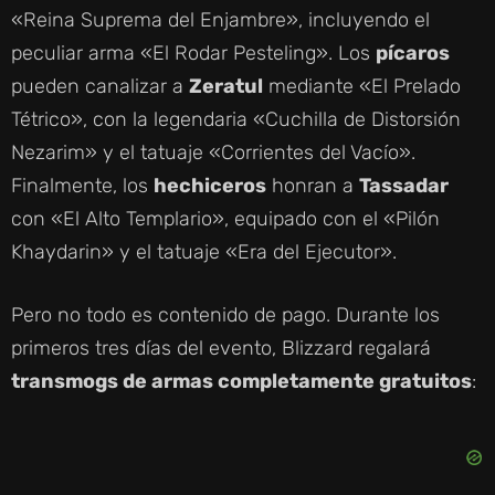
«Reina Suprema del Enjambre», incluyendo el
V
peculiar arma «El Rodar Pesteling». Los
pícaros
pueden canalizar a
Zeratul
mediante «El Prelado
I
Tétrico», con la legendaria «Cuchilla de Distorsión
Nezarim» y el tatuaje «Corrientes del Vacío».
D
Finalmente, los
hechiceros
honran a
Tassadar
con «El Alto Templario», equipado con el «Pilón
E
Khaydarin» y el tatuaje «Era del Ejecutor».
O
Pero no todo es contenido de pago. Durante los
primeros tres días del evento, Blizzard regalará
transmogs de armas completamente gratuitos
: