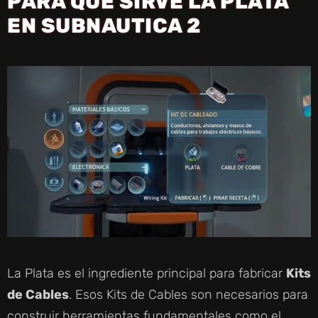
PARA QUÉ SIRVE LA PLATA
V
EN SUBNAUTICA 2
I
D
E
O
La Plata es el ingrediente principal para fabricar
Kits
de Cables
. Esos Kits de Cables son necesarios para
construir herramientas fundamentales como el