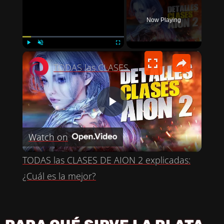
Now Playing
×
PLAY
UNMUTE
FULLSCREEN
TODAS las CLASES DE AION 2 explicadas: ¿Cuál es la mejor?
P
Watch on
L
TODAS las CLASES DE AION 2 explicadas:
A
¿Cuál es la mejor?
Y