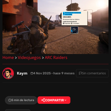
Home
Videojuegos
ARC Raiders
>
>
Kaym
Sin comentarios
4 Nov 2025 · hace 9 meses
5 min de lectura
COMPARTIR