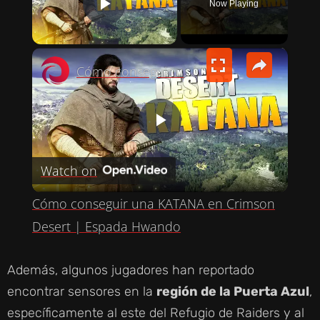
Now Playing
PLAY VIDEO
×
Cómo conseguir una KATANA en Crimson Desert | Espada Hwando
P
Watch on
L
Cómo conseguir una KATANA en Crimson
A
Desert | Espada Hwando
Y
Además, algunos jugadores han reportado
encontrar sensores en la
región de la Puerta Azul
,
V
específicamente al este del Refugio de Raiders y al