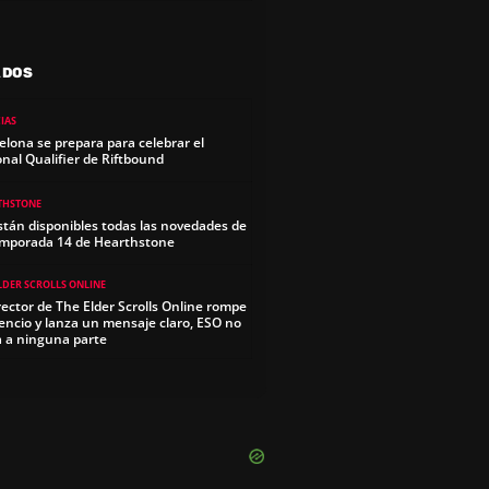
ADOS
IAS
elona se prepara para celebrar el
onal Qualifier de Riftbound
THSTONE
stán disponibles todas las novedades de
emporada 14 de Hearthstone
LDER SCROLLS ONLINE
irector de The Elder Scrolls Online rompe
ilencio y lanza un mensaje claro, ESO no
a a ninguna parte