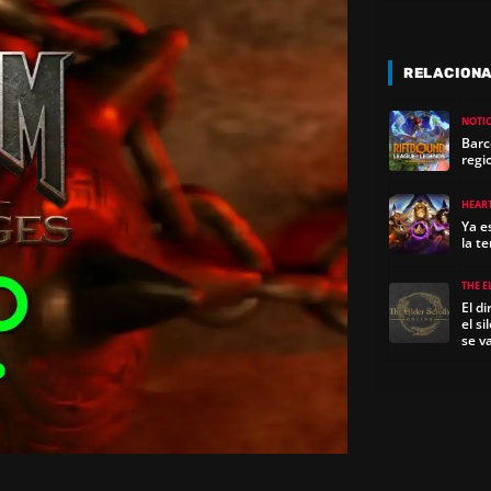
RELACION
NOTIC
Barc
regi
HEAR
Ya e
la t
THE E
El d
el s
se v