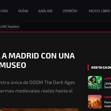
ICIAS
GUÍAS
ANÁLISIS
OPINIÓN
MODO LIBRE
n
ARC Raiders
 A MADRID CON UNA
 MUSEO
DESTACAD
¿VALE
estra única de DOOM The Dark Ages
¿Val
Soul
 armas medievales reales hasta el
FORT
Fort
espe