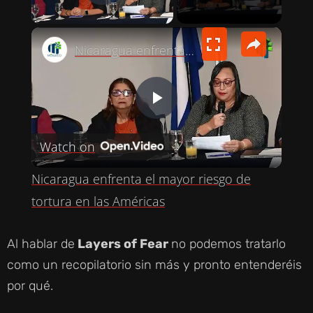
PLAY VIDEO
×
Nicaragua enfrenta el mayor riesgo de tortura en las Américas
P
Watch on
L
Nicaragua enfrenta el mayor riesgo de
A
tortura en las Américas
Y
Al hablar de
Layers of Fear
no podemos tratarlo
como un recopilatorio sin más y pronto entenderéis
V
por qué.