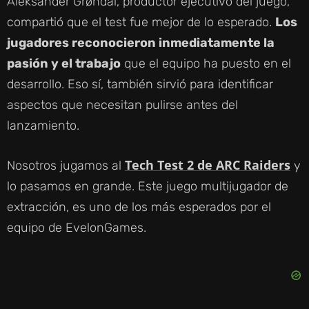
Y
Aleksander Grøndal, productor ejecutivo del juego,
compartió que el test fue mejor de lo esperado.
Los
V
jugadores reconocieron inmediatamente la
pasión y el trabajo
que el equipo ha puesto en el
I
desarrollo. Eso sí, también sirvió para identificar
aspectos que necesitan pulirse antes del
D
lanzamiento.
E
Tech Test 2 de ARC Raiders
Nosotros jugamos al
y
lo pasamos en grande. Este juego multijugador de
O
extracción, es uno de los más esperados por el
equipo de EvelonGames.