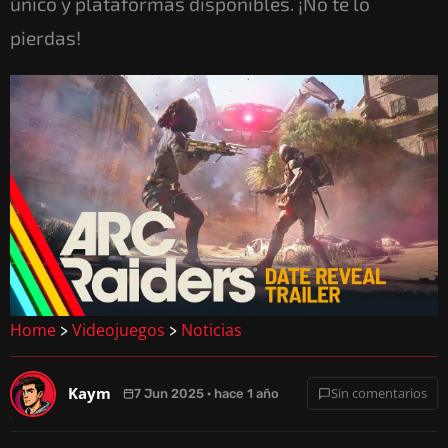
único y plataformas disponibles. ¡No te lo
pierdas!
Home
Videojuegos
Noticias
>
>
Kaym
Sin comentarios
7 Jun 2025 · hace 1 año