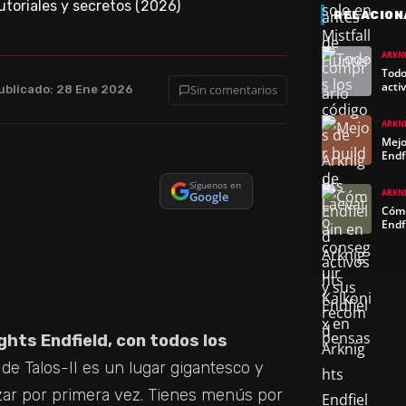
RELACION
ARKN
Todo
acti
Sin comentarios
ublicado: 28 Ene 2026
ARKN
Mejo
Endf
Síguenos en
ARKN
Google
Cómo
Endf
hts Endfield, con todos los
de Talos-II es un lugar gigantesco y
izar por primera vez. Tienes menús por