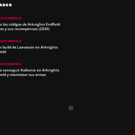
ADOS
IGHTS ENDFIELD
s los códigos de Arknights Endfield
vos y sus recompensas (2026)
IGHTS ENDFIELD
r build de Laevatain en Arknights
ield
IGHTS ENDFIELD
 conseguir Kalkonix en Arknights
ield y maximizar tus armas