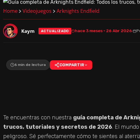
Home
Videojuegos
Arknights Endfield
>
>
Kaym
hace 3 meses · 26 Abr 2026
P
ACTUALIZADO
6 min de lectura
COMPARTIR
Te encuentras con nuestra
guía completa de Arknig
trucos, tutoriales y secretos de 2026
. El mundo 
peligroso. Sé perfectamente cómo te sientes al aterr