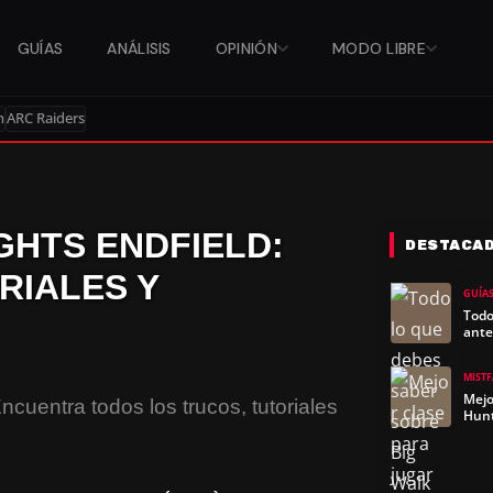
GUÍAS
ANÁLISIS
OPINIÓN
MODO LIBRE
n
ARC Raiders
GHTS ENDFIELD:
DESTACA
RIALES Y
GUÍA
Todo
ante
MIST
Mejo
cuentra todos los trucos, tutoriales
Hun