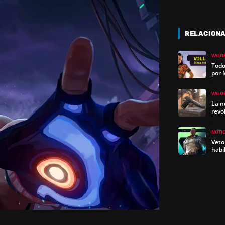
RELACION
VALO
Todo
por 
VALO
La n
revo
NOTIC
Veto
habi