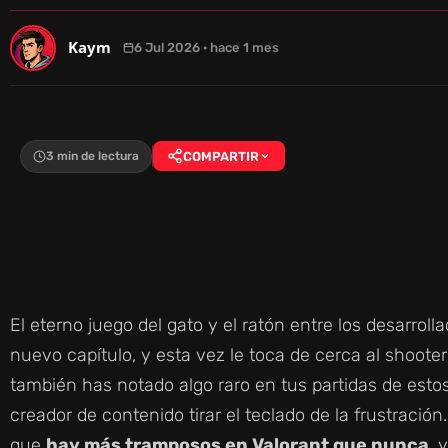
Kaym
6 Jul 2026 · hace 1 mes
3 min de lectura
COMPARTIR
El eterno juego del gato y el ratón entre los desarro
nuevo capítulo, y esta vez le toca de cerca al shoote
también has notado algo raro en tus partidas de esto
creador de contenido tirar el teclado de la frustraci
que
hay más tramposos en Valorant que nunca
, 