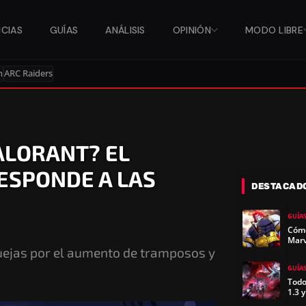
ICIAS
GUÍAS
ANÁLISIS
OPINIÓN
MODO LIBRE
n
ARC Raiders
ALORANT? EL
RESPONDE A LAS
DESTACAD
GUÍA
Cómo
Marv
quejas por el aumento de tramposos y
GUÍA
Todo
1.3 