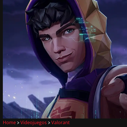
Home
Videojuegos
Valorant
>
>