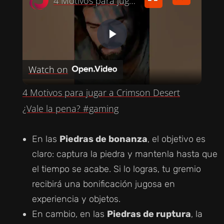
4 Motivos para jugar a Crimson Desert ¿Vale la pena? #gaming
P
Watch on
L
4 Motivos para jugar a Crimson Desert
A
¿Vale la pena? #gaming
Y
En las
Piedras de bonanza
, el objetivo es
claro: captura la piedra y mantenla hasta que
V
el tiempo se acabe. Si lo logras, tu gremio
recibirá una bonificación jugosa en
I
experiencia y objetos.
En cambio, en las
Piedras de ruptura
, la