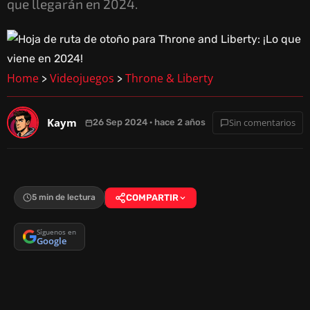
que llegarán en 2024.
Home
Videojuegos
Throne & Liberty
>
>
Kaym
Sin comentarios
26 Sep 2024 · hace 2 años
5 min de lectura
COMPARTIR
Síguenos en
Google