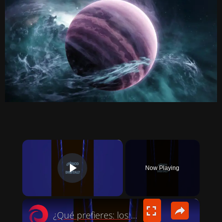
×
Now Playing
PLAY VIDEO
×
¿Qué prefieres: los videojuegos en FÍSICO o DIGITAL?