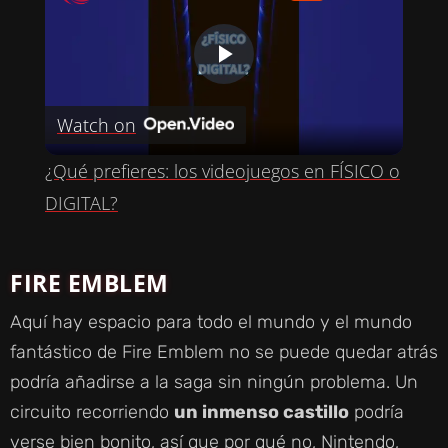
P
Watch on
L
¿Qué prefieres: los videojuegos en FÍSICO o
A
DIGITAL?
Y
FIRE EMBLEM
V
Aquí hay espacio para todo el mundo y el mundo
fantástico de Fire Emblem no se puede quedar atrás
I
podría añadirse a la saga sin ningún problema. Un
circuito recorriendo
un inmenso castillo
podría
D
verse bien bonito, así que por qué no, Nintendo,