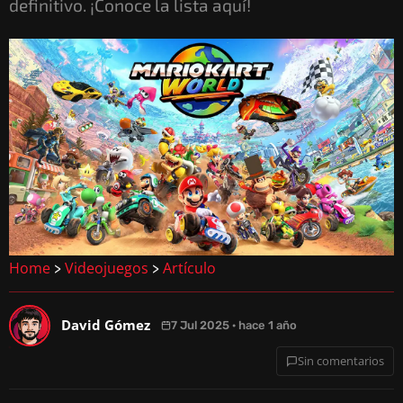
definitivo. ¡Conoce la lista aquí!
Home
Videojuegos
Artículo
>
>
David Gómez
7 Jul 2025 · hace 1 año
Sin comentarios