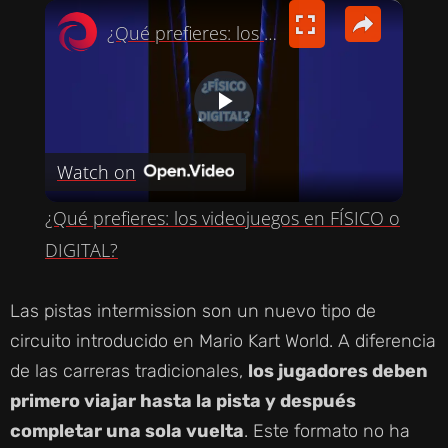
×
¿Qué prefieres: los videojuegos en FÍSICO o DIGITAL?
P
Watch on
L
¿Qué prefieres: los videojuegos en FÍSICO o
A
DIGITAL?
Y
Las pistas intermission son un nuevo tipo de
circuito introducido en Mario Kart World. A diferencia
V
de las carreras tradicionales,
los jugadores deben
primero viajar hasta la pista y después
I
completar una sola vuelta
. Este formato no ha