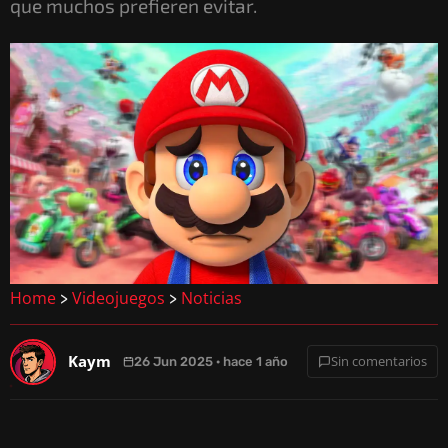
que muchos prefieren evitar.
Home
Videojuegos
Noticias
>
>
Kaym
Sin comentarios
26 Jun 2025 · hace 1 año