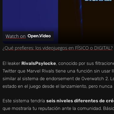
L
A
Watch on
Y
¿Qué prefieres: los videojuegos en FÍSICO o DIGITAL?
V
El leaker
RivalsPsylocke
, conocido por sus filtracio
Twitter que Marvel Rivals tiene una función sin usar
I
similar al sistema de endorsement de Overwatch 2. L
estado en el juego desde el lanzamiento, pero nunca 
D
Este sistema tendría
seis niveles diferentes de cré
E
que mostraría tu reputación ante la comunidad. Bá