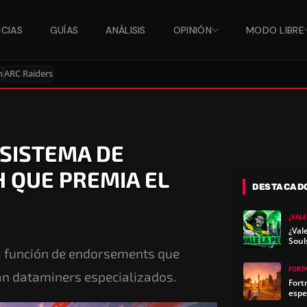
ICIAS
GUÍAS
ANÁLISIS
OPINIÓN
MODO LIBRE
n
ARC Raiders
 SISTEMA DE
 QUE PREMIA EL
DESTACAD
¿VALE
¿Val
Soul
 función de endorsements que
FORT
lan dataminers especializados.
Fort
espe