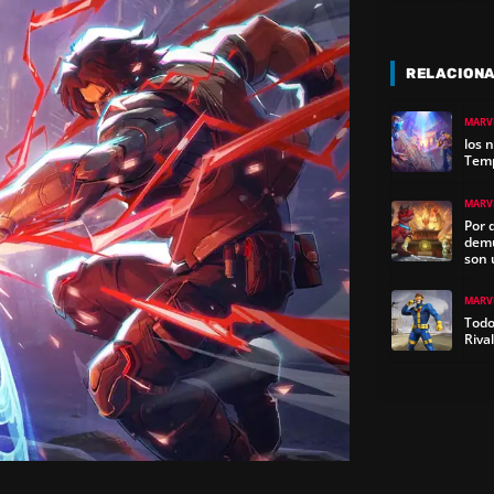
RELACION
MARVE
los 
Temp
MARVE
Por 
demu
son 
MARVE
Todo
Riva