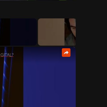
×
IGITAL?