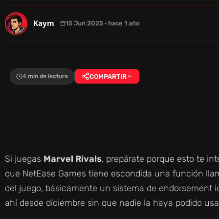
Kaym
15 Jun 2025 · hace 1 año
4 min de lectura
COMPARTIR
Si juegas
Marvel Rivals
, prepárate porque esto te i
que NetEase Games tiene escondida una función lla
del juego, básicamente un sistema de endorsement idé
ahí desde diciembre sin que nadie la haya podido usa