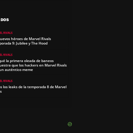
ADOS
L RIVALS
nuevos héroes de Marvel Rivals
orada 9: Jubilee y The Hood
L RIVALS
qué la primera oleada de baneos
estra que los hackers en Marvel Rivals
un auténtico meme
L RIVALS
s los leaks de la temporada 8 de Marvel
ls