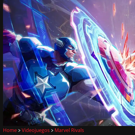
Home
Videojuegos
Marvel Rivals
>
>