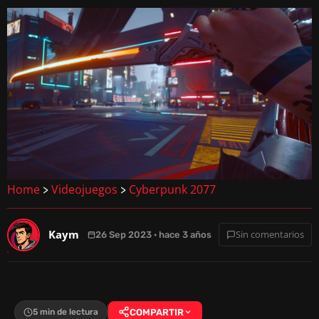
Home
Videojuegos
Cyberpunk 2077
>
>
Kaym
Sin comentarios
26 Sep 2023 · hace 3 años
5 min de lectura
COMPARTIR