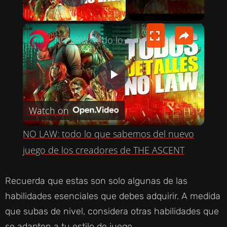
PLAY VIDEO
×
NO LAW: todo lo que sabemos del nuevo juego de los creadores de THE ASCENT
P
Watch on
L
NO LAW: todo lo que sabemos del nuevo
A
juego de los creadores de THE ASCENT
Y
Recuerda que estas son solo algunas de las
habilidades esenciales que debes adquirir. A medida
V
que subas de nivel, considera otras habilidades que
se adapten a tu estilo de juego.