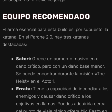
I
EQUIPO RECOMENDADO
D
El arma esencial para esta build es, por supuesto, la
E
katana. En el Parche 2.0, hay tres katanas
destacadas:
O
Satori:
Ofrece un aumento masivo en el
daño crítico, pero con un daño base menor.
Se puede encontrar durante la misión «The
Heist» en el Acto 1.
Errata:
Tiene la capacidad de incendiar a los
enemigos y causar daño crítico a los
objetivos en llamas. Puedes adquirirla cerca
del punto de viaje rápido «Republic East» en