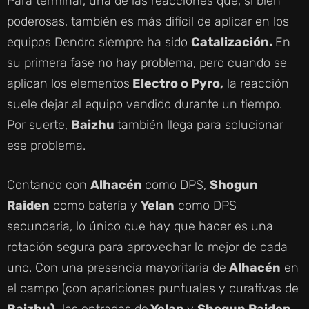
Para terminar, una de las reacciones que, si bien
poderosas, también es más difícil de aplicar en los
equipos Dendro siempre ha sido
Catalización.
En
su primera fase no hay problema, pero cuando se
aplican los elementos
Electro o Pyro,
la reacción
suele dejar al equipo vendido durante un tiempo.
Por suerte,
Baizhu
también llega para solucionar
ese problema.
Contando con
Alhacén
como DPS,
Shogun
Raiden
como batería y
Yelan
como DPS
secundaria, lo único que hay que hacer es una
rotación segura para aprovechar lo mejor de cada
uno. Con una presencia mayoritaria de
Alhacén
en
el campo (con apariciones puntuales y curativas de
Baizhu),
las entradas de
Yelan
y
Shogun Raiden