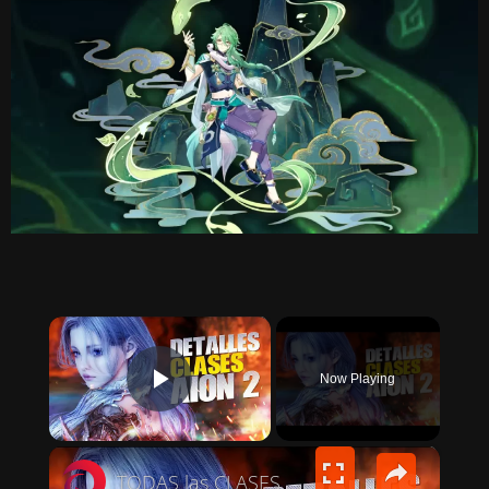
×
Now Playing
PLAY VIDEO
×
TODAS las CLASES DE AION 2 explicadas: ¿Cuál es la mejor?