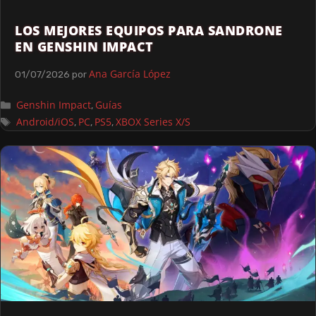
LOS MEJORES EQUIPOS PARA SANDRONE
EN GENSHIN IMPACT
Ana García López
01/07/2026
por
Genshin Impact
Guías
,
Android/iOS
PC
PS5
XBOX Series X/S
,
,
,