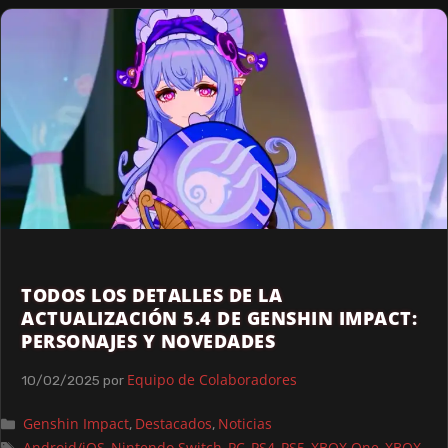
TODOS LOS DETALLES DE LA
ACTUALIZACIÓN 5.4 DE GENSHIN IMPACT:
PERSONAJES Y NOVEDADES
Equipo de Colaboradores
10/02/2025
por
Genshin Impact
Destacados
Noticias
,
,
Android/iOS
Nintendo Switch
PC
PS4
PS5
XBOX One
XBOX