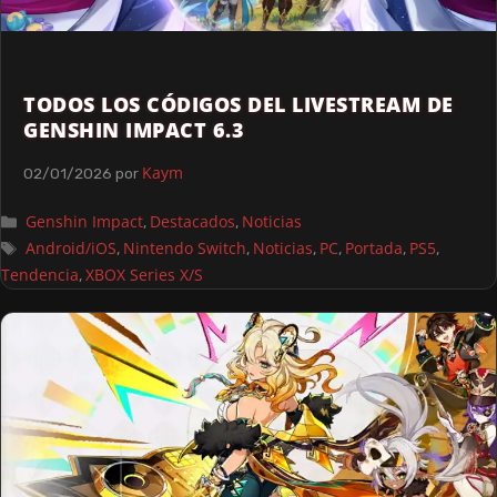
TODOS LOS CÓDIGOS DEL LIVESTREAM DE
GENSHIN IMPACT 6.3
Kaym
02/01/2026
por
Genshin Impact
Destacados
Noticias
,
,
Android/iOS
Nintendo Switch
Noticias
PC
Portada
PS5
,
,
,
,
,
,
Tendencia
XBOX Series X/S
,