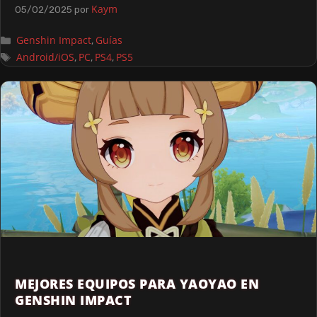
Kaym
05/02/2025
por
Genshin Impact
Guías
,
Android/iOS
PC
PS4
PS5
,
,
,
MEJORES EQUIPOS PARA YAOYAO EN
GENSHIN IMPACT