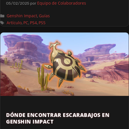
Equipo de Colaboradores
05/02/2025
por
Genshin Impact
Guías
,
Artículo
PC
PS4
PS5
,
,
,
DÓNDE ENCONTRAR ESCARABAJOS EN
GENSHIN IMPACT