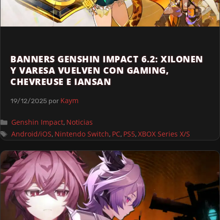
BANNERS GENSHIN IMPACT 6.2: XILONEN
Y VARESA VUELVEN CON GAMING,
CHEVREUSE E IANSAN
Kaym
19/12/2025
por
Genshin Impact
Noticias
,
Android/iOS
Nintendo Switch
PC
PS5
XBOX Series X/S
,
,
,
,