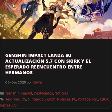
GENSHIN IMPACT LANZA SU
ACTUALIZACIÓN 5.7 CON SKIRK Y EL
ESPERADO REENCUENTRO ENTRE
HERMANOS
Kaym
06/06/2025
por
Genshin Impact
Destacados
Noticias
,
,
Android/iOS
Nintendo Switch
Noticias
PC
Portada
PS5
XBOX
,
,
,
,
,
,
Series X/S