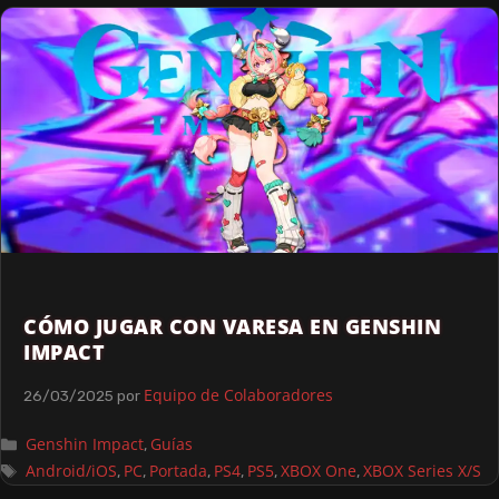
CÓMO JUGAR CON VARESA EN GENSHIN
IMPACT
Equipo de Colaboradores
26/03/2025
por
Genshin Impact
Guías
,
Android/iOS
PC
Portada
PS4
PS5
XBOX One
XBOX Series X/S
,
,
,
,
,
,