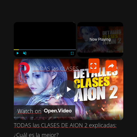
×
Now Playing
×
PLAY
UNMUTE
FULLSCREEN
TODAS las CLASES DE AION 2 explicadas: ¿Cuál es la mejor?
P
Watch on
L
TODAS las CLASES DE AION 2 explicadas:
A
¿Cuál es la mejor?