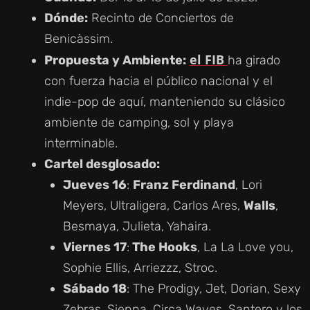
Dónde:
Recinto de Conciertos de
Benicàssim.
el FIB
Propuesta y Ambiente:
ha girado
con fuerza hacia el público nacional y el
indie-pop de aquí, manteniendo su clásico
ambiente de camping, sol y playa
interminable.
Cartel desglosado:
Jueves 16
:
Franz Ferdinand
, Lori
Meyers, Ultraligera, Carlos Ares,
Walls
,
Besmaya, Julieta, Yahaira.
Viernes 17
:
The Hooks
, La La Love you,
Sophie Ellis, Arriezzz, Stroc.
Sábado 18
: The Prodigy, Jet, Dorian, Sexy
Zebras, Sienna, Circa Waves, Santero y los