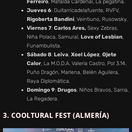
Ferreiro
, Mafalda Cardenal, La pegatina.
Jueves 6
: Guitarricadelafuente, RVFV,
Rigoberta Bandini
, Veintiuno, Rusowsky.
Viernes 7
:
Carlos Ares,
Sexy Zebras,
Niña Polaca, Samuraï,
Love of Lesbian
,
Funambulista.
Sábado 8
:
Leiva
,
Xoel López
,
Ojete
Calor
, La M.O.D.A, Valeria Castro, Pol 3.14,
Puño Dragón, Marlena, Belén Aguilera,
Raya Diplomática.
Domingo 9
:
Drugos
, Niños Bravos, Sarria,
La Regadera.
3. COOLTURAL FEST (ALMERÍA)