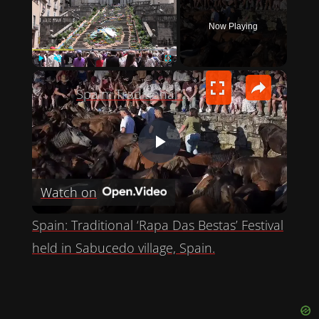
Now Playing
×
PLAY
UNMUTE
FULLSCREEN
Spain: Traditional ‘Rapa Das Bestas’ Festival held in Sabucedo village, Spain.
P
Watch on
L
Spain: Traditional ‘Rapa Das Bestas’ Festival
A
held in Sabucedo village, Spain.
Y