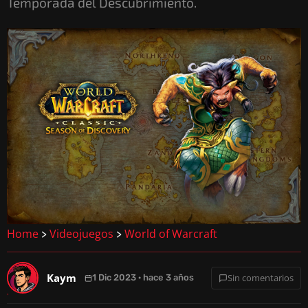
Temporada del Descubrimiento.
Home
Videojuegos
World of Warcraft
>
>
Kaym
Sin comentarios
1 Dic 2023 · hace 3 años