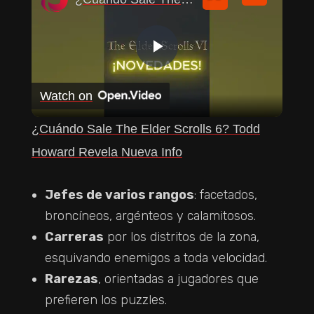
P
Watch on
L
¿Cuándo Sale The Elder Scrolls 6? Todd
A
Howard Revela Nueva Info
Y
Jefes de varios rangos
: facetados,
broncíneos, argénteos y calamitosos.
V
Carreras
por los distritos de la zona,
esquivando enemigos a toda velocidad.
I
Rarezas
, orientadas a jugadores que
prefieren los puzzles.