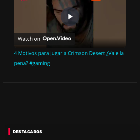
P
Watch on
L
4 Motivos para jugar a Crimson Desert ¿Vale la
A
pena? #gaming
Y
V
I
DESTACADOS
D