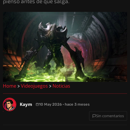
pienso antes de que salga.
Home
Videojuegos
Noticias
>
>
Kaym
10 May 2026 · hace 3 meses
Sin comentarios