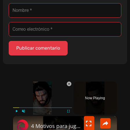
×
Now Playing
×
PLAY
UNMUTE
FULLSCREEN
4 Motivos para jugar a Crimson Desert ¿Vale la pena? #gaming