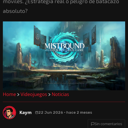
móviles. ¿Estrategia real o peligro de batacazo
absoluto?
Home
Videojuegos
Noticias
>
>
Kaym
22 Jun 2026 · hace 2 meses
Sin comentarios