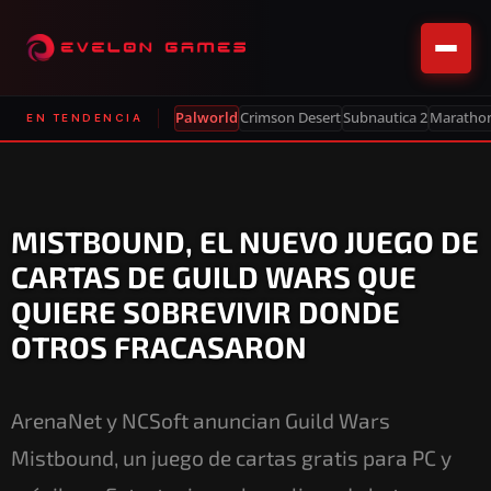
Palworld
Crimson Desert
Subnautica 2
Maratho
EN TENDENCIA
MISTBOUND, EL NUEVO JUEGO DE
CARTAS DE GUILD WARS QUE
QUIERE SOBREVIVIR DONDE
OTROS FRACASARON
ArenaNet y NCSoft anuncian Guild Wars
Mistbound, un juego de cartas gratis para PC y