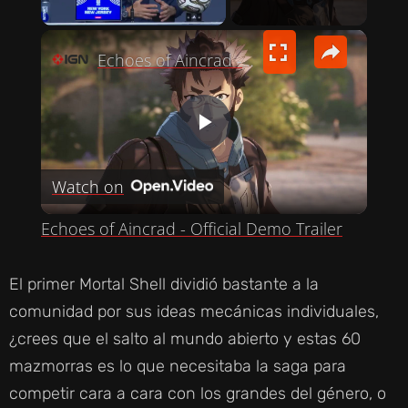
PLAY VIDEO
×
Echoes of Aincrad - Official Demo Trailer
P
Watch on
L
Echoes of Aincrad - Official Demo Trailer
A
El primer Mortal Shell dividió bastante a la
Y
comunidad por sus ideas mecánicas individuales,
¿crees que el salto al mundo abierto y estas 60
V
mazmorras es lo que necesitaba la saga para
competir cara a cara con los grandes del género, o