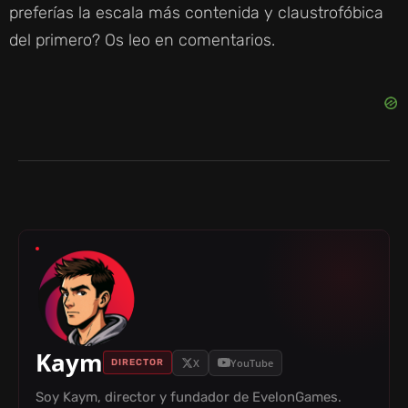
I
preferías la escala más contenida y claustrofóbica
del primero? Os leo en comentarios.
D
E
O
Kaym
X
YouTube
DIRECTOR
Soy Kaym, director y fundador de EvelonGames.