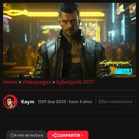
Home
Videojuegos
Cyberpunk 2077
>
>
Kaym
Sin comentarios
29 Sep 2023 · hace 3 años
4 min de lectura
COMPARTIR