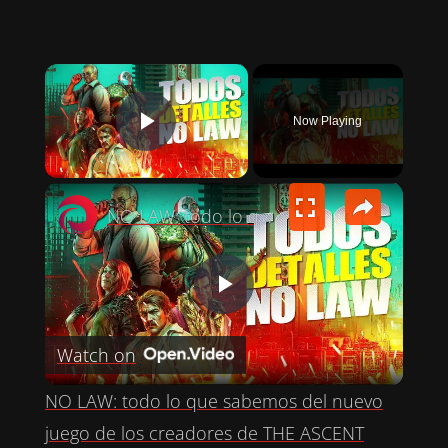
×
Now Playing
PLAY VIDEO
×
NO LAW: todo lo que sabemos del nuevo juego de los creadores de THE ASCENT
P
Watch on
L
NO LAW: todo lo que sabemos del nuevo
A
juego de los creadores de THE ASCENT