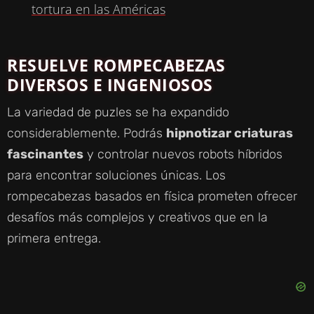
A
tortura en las Américas
Y
RESUELVE ROMPECABEZAS
DIVERSOS E INGENIOSOS
V
La variedad de puzles se ha expandido
I
considerablemente. Podrás
hipnotizar criaturas
fascinantes
y controlar nuevos robots híbridos
D
para encontrar soluciones únicas. Los
rompecabezas basados en física prometen ofrecer
E
desafíos más complejos y creativos que en la
primera entrega.
O