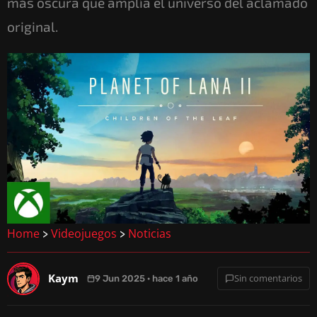
más oscura que amplía el universo del aclamado
original.
Home
Videojuegos
Noticias
>
>
Kaym
Sin comentarios
9 Jun 2025 · hace 1 año