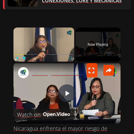
CONEXIONES, LORE Y MECÁNICAS
×
Now Playing
×
PLAY
UNMUTE
FULLSCREEN
Nicaragua enfrenta el mayor riesgo de tortura en las Américas
P
Watch on
L
Nicaragua enfrenta el mayor riesgo de