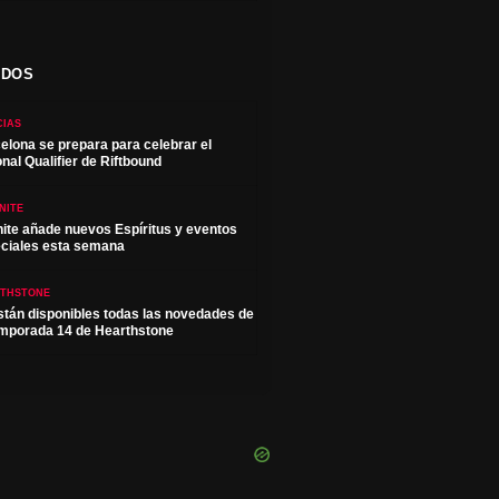
ADOS
CIAS
elona se prepara para celebrar el
onal Qualifier de Riftbound
NITE
nite añade nuevos Espíritus y eventos
ciales esta semana
THSTONE
stán disponibles todas las novedades de
emporada 14 de Hearthstone