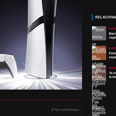
RELACION
NOTI
Barc
regi
FORT
Fort
espe
HEAR
Ya e
la t
Sin comentarios