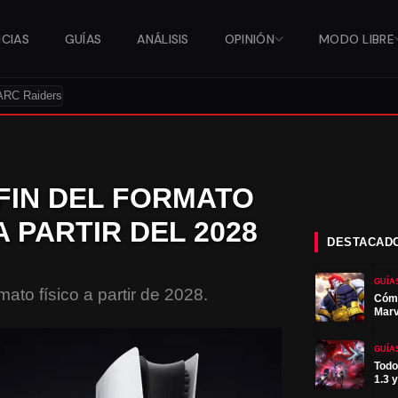
ICIAS
GUÍAS
ANÁLISIS
OPINIÓN
MODO LIBRE
ARC Raiders
 FIN DEL FORMATO
 PARTIR DEL 2028
DESTACAD
GUÍA
ato físico a partir de 2028.
Cómo
Marv
GUÍA
Todo
1.3 