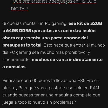
¿Qué prefieres: los videojuegos en FÍSICO o
A
DIGITAL?
Y
Si querías montar un PC gaming,
ese kit de 32GB
o 64GB DDR5 que antes era un extra molón
V
ahora representa una parte enorme del
presupuesto total
. Esto hace que entrar al mundo
I
del PC gaming sea mucho más prohibitivo, y
sinceramente,
muchos se van a ir directamente
D
a consolas
.
E
Piénsalo: con 600 euros te llevas una PS5 Pro en
oferta. ¿Para qué vas a gastarte eso solo en RAM
O
cuando puedes tener una máquina completa que
juega a todo lo nuevo sin problemas?