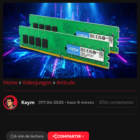
Home
Videojuegos
Artículo
>
>
Kaym
Sin comentarios
11 Dic 2025 · hace 8 meses
6 min de lectura
COMPARTIR