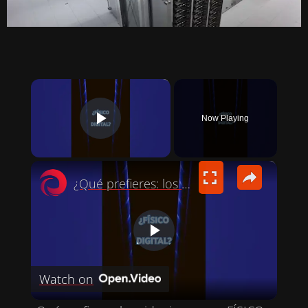
×
Now Playing
PLAY VIDEO
×
¿Qué prefieres: los videojuegos en FÍSICO o DIGITAL?
P
Watch on
L