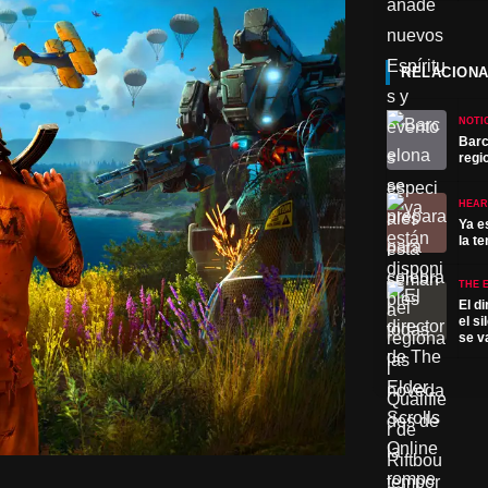
RELACION
NOTI
Barc
regi
HEAR
Ya e
la t
THE 
El d
el s
se v