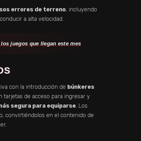
os errores de terreno
, incluyendo
onducir a alta velocidad.
los juegos que llegan este mes
OS
tiva con la introducción de
búnkeres
en tarjetas de acceso para ingresar y
más segura para equiparse
. Los
, convirtiéndolos en el contenido de
er.