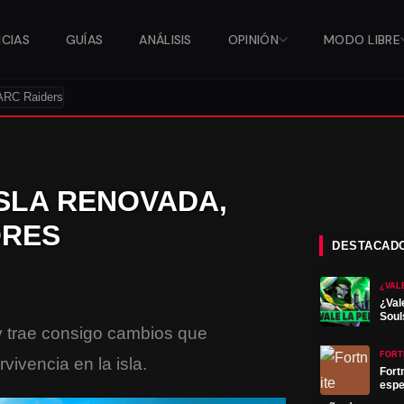
ICIAS
GUÍAS
ANÁLISIS
OPINIÓN
MODO LIBRE
ARC Raiders
ISLA RENOVADA,
ORES
DESTACAD
¿VAL
¿Val
Soul
 trae consigo cambios que
FORT
ivencia en la isla.
Fort
espe