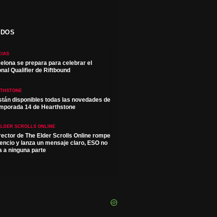
ADOS
CIAS
elona se prepara para celebrar el
onal Qualifier de Riftbound
THSTONE
stán disponibles todas las novedades de
emporada 14 de Hearthstone
ELDER SCROLLS ONLINE
irector de The Elder Scrolls Online rompe
ilencio y lanza un mensaje claro, ESO no
a a ninguna parte