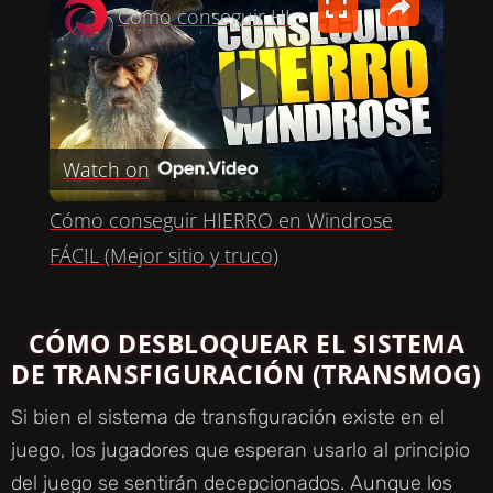
Cómo conseguir HIERRO en Windrose FÁCIL (Mejor sitio y truco)
P
Watch on
L
Cómo conseguir HIERRO en Windrose
A
FÁCIL (Mejor sitio y truco)
Y
CÓMO DESBLOQUEAR EL SISTEMA
DE TRANSFIGURACIÓN (TRANSMOG)
V
Si bien el sistema de transfiguración existe en el
I
juego, los jugadores que esperan usarlo al principio
del juego se sentirán decepcionados. Aunque los