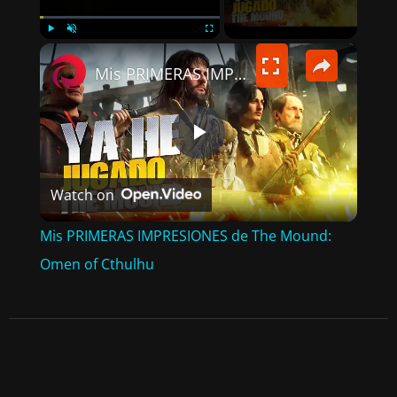
×
PLAY
UNMUTE
FULLSCREEN
Mis PRIMERAS IMPRESIONES de The Mound: Omen of Cthulhu
P
Watch on
L
Mis PRIMERAS IMPRESIONES de The Mound:
A
Omen of Cthulhu
Y
V