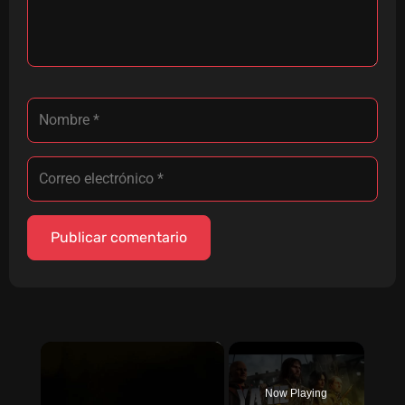
×
Now Playing