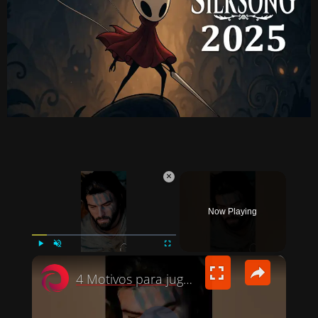
×
Now Playing
×
PLAY
UNMUTE
FULLSCREEN
4 Motivos para jugar a Crimson Desert ¿Vale la pena? #gaming