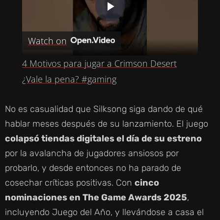
P
Watch on
L
4 Motivos para jugar a Crimson Desert
A
¿Vale la pena? #gaming
Y
No es casualidad que Silksong siga dando de qué
hablar meses después de su lanzamiento. El juego
V
colapsó tiendas digitales el día de su estreno
por la avalancha de jugadores ansiosos por
I
probarlo, y desde entonces no ha parado de
cosechar críticas positivas. Con
cinco
D
nominaciones en The Game Awards 2025
,
incluyendo Juego del Año, y llevándose a casa el