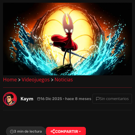
Home
Videojuegos
Noticias
>
>
Kaym
Sin comentarios
16 Dic 2025 · hace 8 meses
3 min de lectura
COMPARTIR