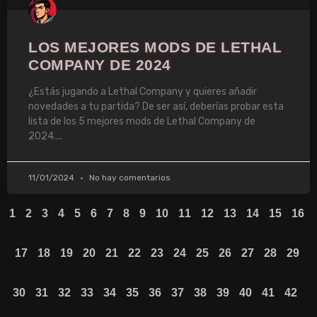
LOS MEJORES MODS DE LETHAL
COMPANY DE 2024
¿Estás jugando a Lethal Company y quieres añadir
novedades a tu partida? De ser así, deberías probar esta
lista de los 5 mejores mods de Lethal Company de
2024.
11/01/2024
No hay comentarios
1
2
3
4
5
6
7
8
9
10
11
12
13
14
15
16
17
18
19
20
21
22
23
24
25
26
27
28
29
30
31
32
33
34
35
36
37
38
39
40
41
42