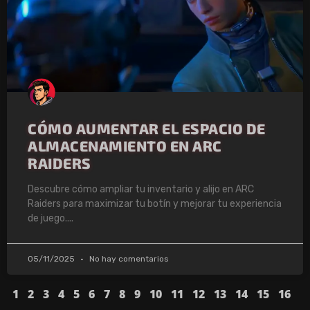
CÓMO AUMENTAR EL ESPACIO DE
ALMACENAMIENTO EN ARC
RAIDERS
Descubre cómo ampliar tu inventario y alijo en ARC
Raiders para maximizar tu botín y mejorar tu experiencia
de juego.
05/11/2025
No hay comentarios
1
2
3
4
5
6
7
8
9
10
11
12
13
14
15
16