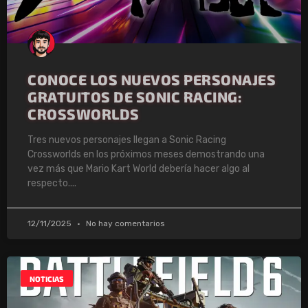
CONOCE LOS NUEVOS PERSONAJES
GRATUITOS DE SONIC RACING:
CROSSWORLDS
Tres nuevos personajes llegan a Sonic Racing
Crossworlds en los próximos meses demostrando una
vez más que Mario Kart World debería hacer algo al
respecto.
12/11/2025
No hay comentarios
NOTICIAS