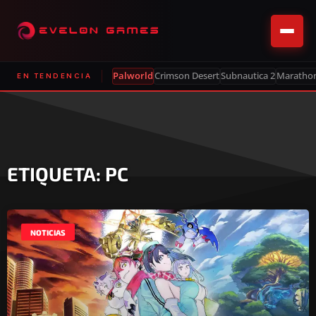
Palworld
Crimson Desert
Subnautica 2
Maratho
EN TENDENCIA
ETIQUETA: PC
NOTICIAS