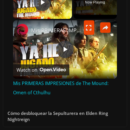
Now Playing
PLAY VIDEO
×
Mis PRIMERAS IMPRESIONES de The Mound: Omen of Cthulhu
P
Watch on
L
Mis PRIMERAS IMPRESIONES de The Mound:
A
Omen of Cthulhu
Y
Cómo desbloquear la Sepulturera en Elden Ring
Nightreign
V