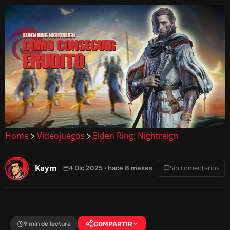
Home
Videojuegos
Elden Ring: Nightreign
>
>
Kaym
Sin comentarios
4 Dic 2025 · hace 8 meses
9 min de lectura
COMPARTIR