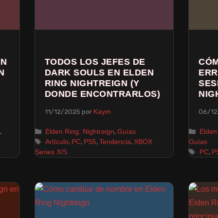
GN
TODOS LOS JEFES DE
CÓM
N
DARK SOULS EN ELDEN
ERR
RING NIGHTREIGN (Y
SES
DONDE ENCONTRARLOS)
NIG
11/12/2025
por
06/12
Kaym
,
,
Elden Ring: Nightreign
Guías
Elden
,
,
,
,
Artículo
PC
PS5
Tendencia
XBOX
Guías
,
Series X/S
PC
P