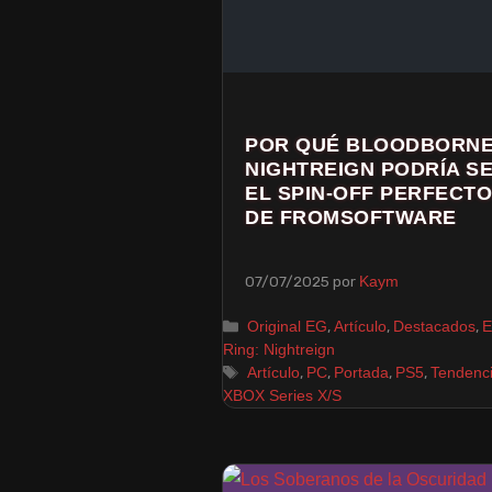
POR QUÉ BLOODBORN
NIGHTREIGN PODRÍA S
EL SPIN-OFF PERFECTO
DE FROMSOFTWARE
07/07/2025
por
Kaym
,
,
,
Original EG
Artículo
Destacados
E
Ring: Nightreign
,
,
,
,
Artículo
PC
Portada
PS5
Tendenc
XBOX Series X/S