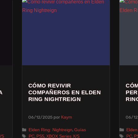
CÓMO REVIVIR
CÓM
A
COMPAÑEROS EN ELDEN
PER
RING NIGHTREIGN
RIN
06/12/2025
por
06/12
Kaym
,
Elden Ring: Nightreign
Guías
Elden
,
,
,
/S
PC
PS5
XBOX Series X/S
PC
P