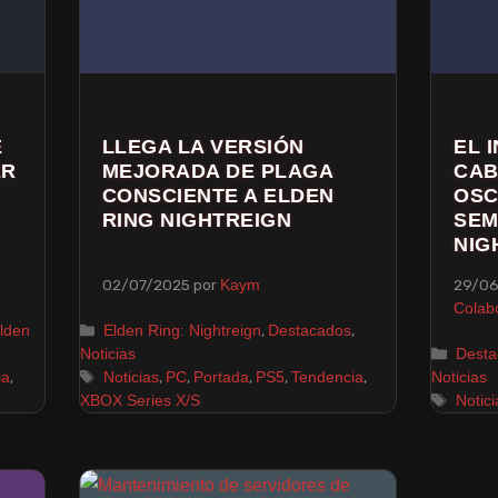
E
LLEGA LA VERSIÓN
EL 
ER
MEJORADA DE PLAGA
CAB
CONSCIENTE A ELDEN
OSC
RING NIGHTREIGN
SEM
NIG
02/07/2025
por
29/0
Kaym
Colab
,
,
lden
Elden Ring: Nightreign
Destacados
Noticias
Desta
,
,
,
,
,
,
ia
Noticias
PC
Portada
PS5
Tendencia
Noticias
XBOX Series X/S
Notici