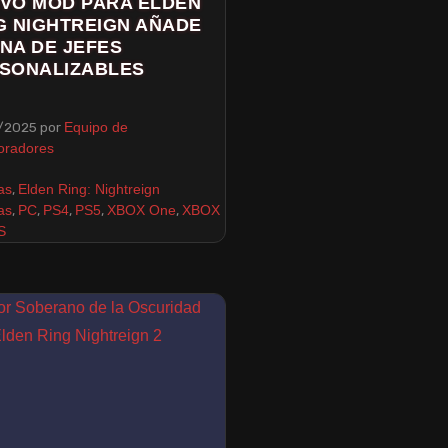
VO MOD PARA ELDEN
G NIGHTREIGN AÑADE
NA DE JEFES
SONALIZABLES
/2025
por
Equipo de
oradores
,
as
Elden Ring: Nightreign
,
,
,
,
,
as
PC
PS4
PS5
XBOX One
XBOX
S