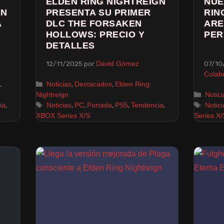
ELDEN RING NIGHTREIGN
NUE
GN
PRESENTA SU PRIMER
RIN
A
DLC THE FORSAKEN
ARE
HOLLOWS: PRECIO Y
PER
DETALLES
12/11/2025
por
07/10
David Gómez
Colab
,
,
,
Noticias
Destacados
Elden Ring:
Nightreign
Notici
,
,
,
,
,
,
ia
Noticias
PC
Portada
PS5
Tendencia
Notici
XBOX Series X/S
Series X/