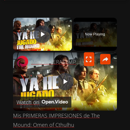
×
Now Playing
PLAY VIDEO
×
Mis PRIMERAS IMPRESIONES de The Mound: Omen of Cthulhu
P
Watch on
L
Mis PRIMERAS IMPRESIONES de The
A
Mound: Omen of Cthulhu