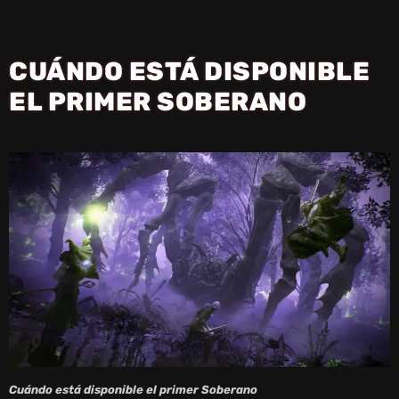
Y
CUÁNDO ESTÁ DISPONIBLE
V
EL PRIMER SOBERANO
I
D
E
O
Cuándo está disponible el primer Soberano