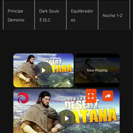
Príncipe
Dark Souls
Equilibrador
Noche 1-2
Demonio
3 DLC
es
×
Now Playing
PLAY VIDEO
×
Cómo conseguir una KATANA en Crimson Desert | Espada Hwando
P