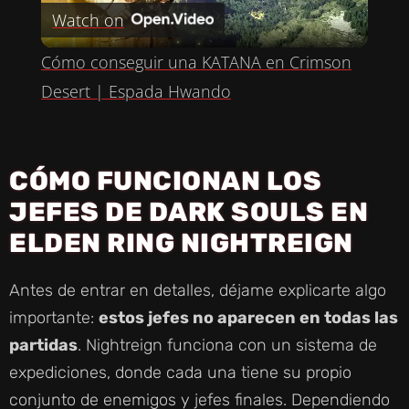
Watch on
L
Cómo conseguir una KATANA en Crimson
A
Desert | Espada Hwando
Y
CÓMO FUNCIONAN LOS
V
JEFES DE DARK SOULS EN
ELDEN RING NIGHTREIGN
I
Antes de entrar en detalles, déjame explicarte algo
D
importante:
estos jefes no aparecen en todas las
partidas
. Nightreign funciona con un sistema de
E
expediciones, donde cada una tiene su propio
conjunto de enemigos y jefes finales. Dependiendo