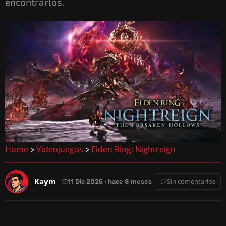
encontrarlos.
Home
Videojuegos
Elden Ring: Nightreign
>
>
Kaym
Sin comentarios
11 Dic 2025 · hace 8 meses