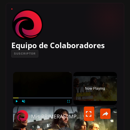
Equipo de Colaboradores
SUSCRIPTOR
×
Now Playing
×
PLAY
UNMUTE
FULLSCREEN
Mis PRIMERAS IMPRESIONES de The Mound: Omen of Cthulhu