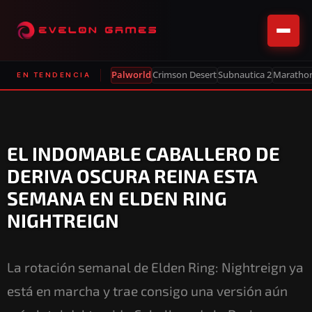
Palworld
Crimson Desert
Subnautica 2
Maratho
EN TENDENCIA
EL INDOMABLE CABALLERO DE
DERIVA OSCURA REINA ESTA
SEMANA EN ELDEN RING
NIGHTREIGN
La rotación semanal de Elden Ring: Nightreign ya
está en marcha y trae consigo una versión aún