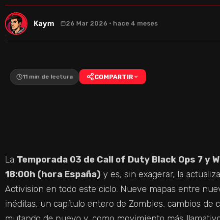
Kaym
26 Mar 2026 · hace 4 meses
11 min de lectura
COMPARTIR
La
Temporada 03 de Call of Duty Black Ops 7 y 
18:00h (hora España)
y es, sin exagerar, la actual
Activision en todo este ciclo. Nueve mapas entre nue
inéditas, un capítulo entero de Zombies, cambios de
mutando de nuevo y, como movimiento más llamativo