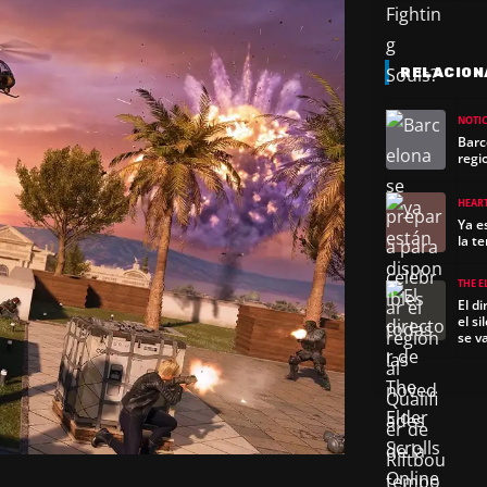
RELACION
NOTIC
Barc
regi
HEAR
Ya e
la t
THE E
El d
el s
se v