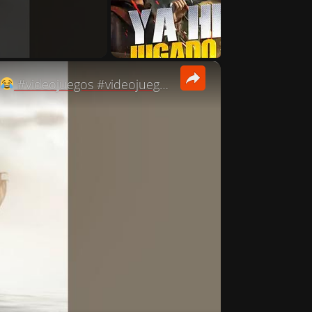
×
#videojuegos #videojuegos #gaming #assassinscreed