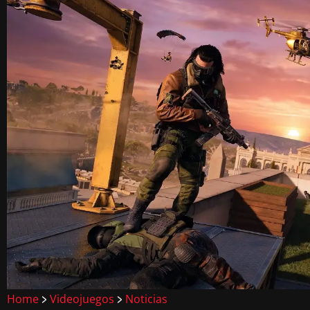
Home
Videojuegos
Noticias
>
>