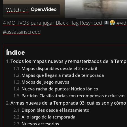
A
Watch on
Y
4 MOTIVOS para jugar Black Flag Resynced
#vid
#assassinscreed
V
I
Índice
Todos los mapas nuevos y remasterizados de la Temp
D
Mapas disponibles desde el 2 de abril
Mapas que llegan a mitad de temporada
Modos de juego nuevos
E
Nueva racha de puntos: Núcleo Iónico
Partidas Clasificatorias con recompensas exclusivas
O
Armas nuevas de la Temporada 03: cuáles son y cómo
Disponibles desde el lanzamiento
A lo largo de la temporada
Nuevos accesorios