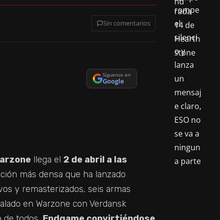
Sin comentarios
Síguenos en
Google
Warzone
llega el
2 de abril a las
ización más densa que ha lanzado
vos y remasterizados, seis armas
 calado en Warzone con Verdansk
 de todos,
Endgame convirtiéndose