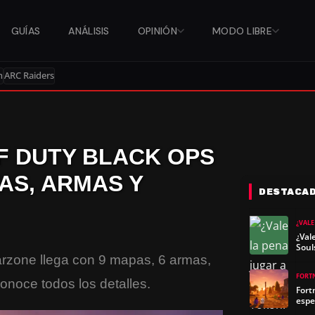
GUÍAS
ANÁLISIS
OPINIÓN
MODO LIBRE
n
ARC Raiders
F DUTY BLACK OPS
AS, ARMAS Y
DESTACA
¿VALE
¿Val
Soul
rzone llega con 9 mapas, 6 armas,
FORT
noce todos los detalles.
Fort
espe