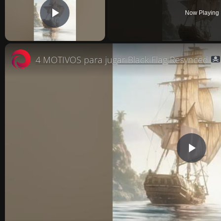
Now Playing
PLAY VIDEO
4 MOTIVOS para jugar Black Flag Resynced
P
L