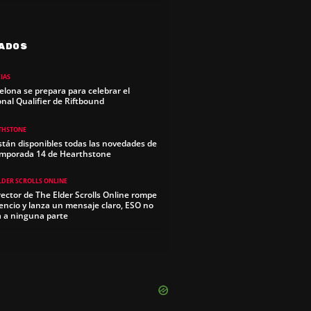
ADOS
IAS
elona se prepara para celebrar el
onal Qualifier de Riftbound
THSTONE
stán disponibles todas las novedades de
emporada 14 de Hearthstone
LDER SCROLLS ONLINE
irector de The Elder Scrolls Online rompe
ilencio y lanza un mensaje claro, ESO no
a a ninguna parte