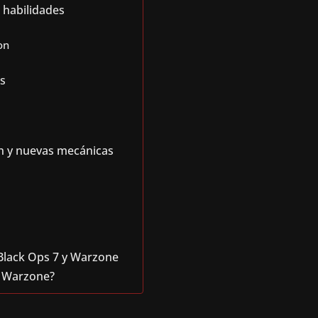
 habilidades
on
es
n y nuevas mecánicas
 Black Ops 7 y Warzone
y Warzone?