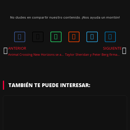
No dudes en compartir nuestro contenido. ¡Nos ayuda un montón!
ANTERIOR
SIGUIENTE
Animal Crossing New Horizons se actualiza con gran contenido y con una versión para Switch 2
Taylor Sheridan y Peter Berg firman como guionistas de Call of Duty
TAMBIÉN TE PUEDE INTERESAR: