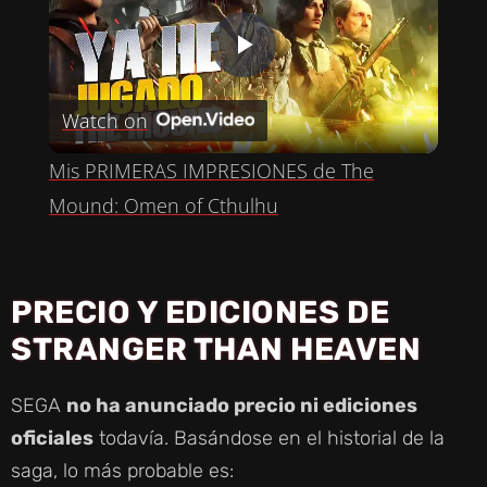
P
Watch on
L
Mis PRIMERAS IMPRESIONES de The
A
Mound: Omen of Cthulhu
Y
PRECIO Y EDICIONES DE
V
STRANGER THAN HEAVEN
I
SEGA
no ha anunciado precio ni ediciones
oficiales
todavía. Basándose en el historial de la
D
saga, lo más probable es: