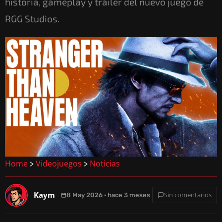
historia, gameplay y tráiler del nuevo juego de
RGG Studios.
Home
Videojuegos
Noticias
>
>
Kaym
Sin comentarios
8 May 2026 · hace 3 meses