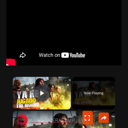
×
Now Playing
PLAY VIDEO
×
Mis PRIMERAS IMPRESIONES de The Mound: Omen of Cthulhu