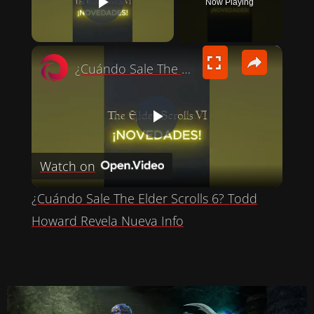
Now Playing
PLAY VIDEO
×
¿Cuándo Sale The Elder Scrolls 6? Todd Howard Revela Nueva Info
P
Watch on
L
¿Cuándo Sale The Elder Scrolls 6? Todd
A
Howard Revela Nueva Info
Y
V