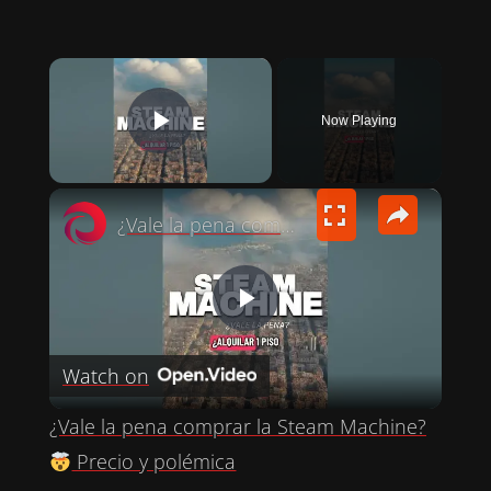
×
Now Playing
PLAY VIDEO
×
¿Vale la pena comprar la Steam Machine?
P
Watch on
L
¿Vale la pena comprar la Steam Machine?
A
Precio y polémica