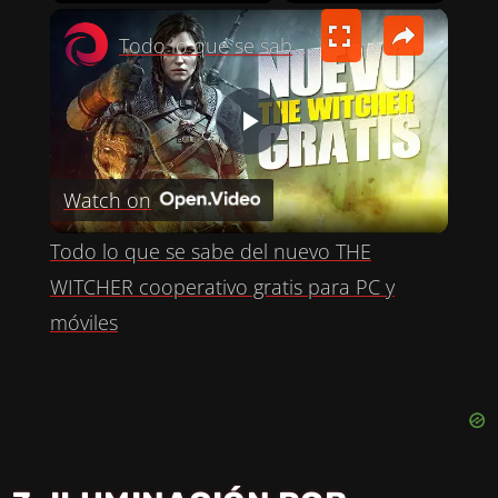
×
PLAY
UNMUTE
FULLSCREEN
Todo lo que se sabe del nuevo THE WITCHER cooperativo gratis para PC y móviles
P
Watch on
L
Todo lo que se sabe del nuevo THE
A
WITCHER cooperativo gratis para PC y
móviles
Y
V
I