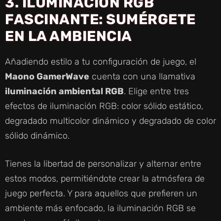
3. ILUMINACIÓN RGB
FASCINANTE: SUMÉRGETE
D
EN LA AMBIENCIA
E
Añadiendo estilo a tu configuración de juego, el
Maono GamerWave
cuenta con una llamativa
O
iluminación ambiental RGB
. Elige entre tres
efectos de iluminación RGB: color sólido estático,
degradado multicolor dinámico y degradado de color
sólido dinámico.
Tienes la libertad de personalizar y alternar entre
estos modos, permitiéndote crear la atmósfera de
juego perfecta. Y para aquellos que prefieren un
ambiente más enfocado, la iluminación RGB se