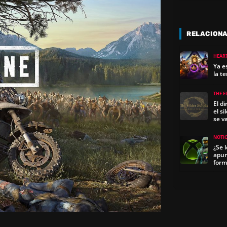
RELACION
HEAR
Ya e
la t
THE E
El d
el s
se v
NOTIC
¿Se 
apunt
form