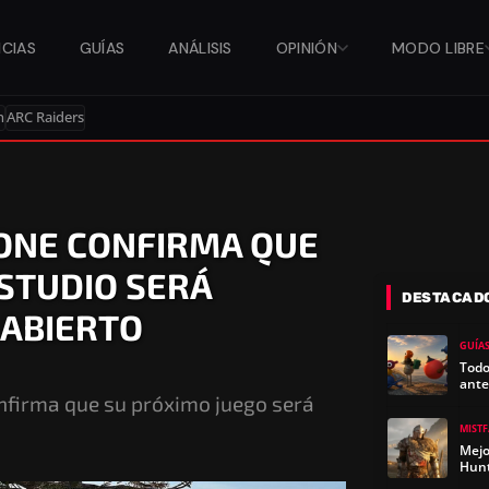
ICIAS
GUÍAS
ANÁLISIS
OPINIÓN
MODO LIBRE
n
ARC Raiders
ONE CONFIRMA QUE
 STUDIO SERÁ
DESTACAD
 ABIERTO
GUÍA
Todo
ante
onfirma que su próximo juego será
MIST
Mejo
Hun