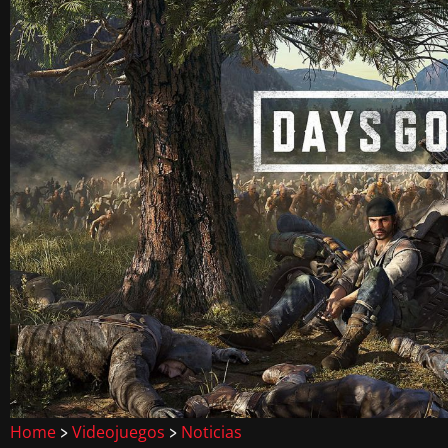
Home
Videojuegos
Noticias
>
>