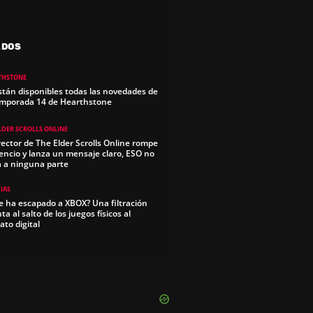
ADOS
THSTONE
stán disponibles todas las novedades de
emporada 14 de Hearthstone
LDER SCROLLS ONLINE
irector de The Elder Scrolls Online rompe
ilencio y lanza un mensaje claro, ESO no
a a ninguna parte
IAS
le ha escapado a XBOX? Una filtración
a al salto de los juegos físicos al
ato digital