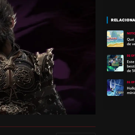
RELACION
NOTIC
Qué 
de v
EG OF
Este
best
de 5
EG OF
Holl
míni