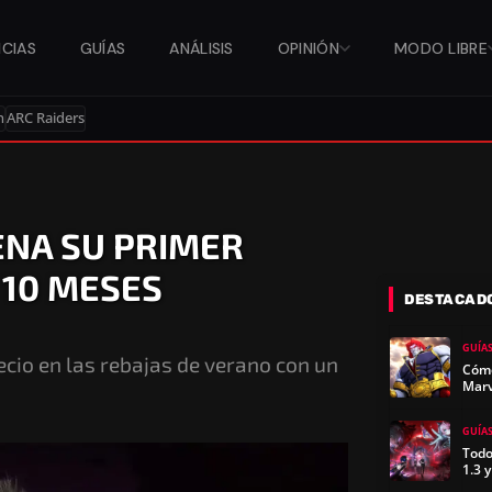
ICIAS
GUÍAS
ANÁLISIS
OPINIÓN
MODO LIBRE
n
ARC Raiders
NA SU PRIMER
 10 MESES
DESTACAD
GUÍA
ecio en las rebajas de verano con un
Cómo
Marv
GUÍA
Todo
1.3 