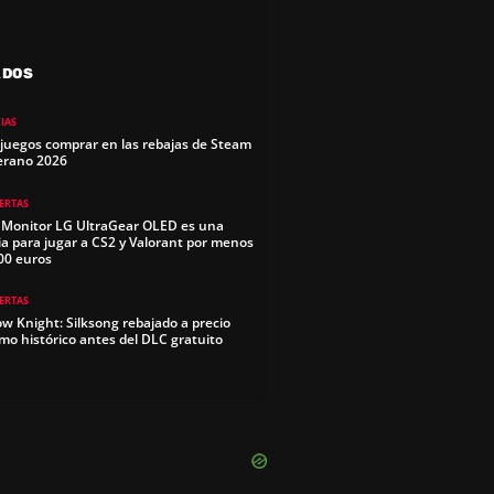
ADOS
IAS
juegos comprar en las rebajas de Steam
erano 2026
ERTAS
 Monitor LG UltraGear OLED es una
ia para jugar a CS2 y Valorant por menos
00 euros
ERTAS
ow Knight: Silksong rebajado a precio
mo histórico antes del DLC gratuito