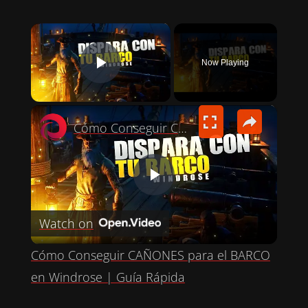
×
Now Playing
PLAY VIDEO
×
Cómo Conseguir CAÑONES para el BARCO en Windrose | Guía Rápida
P
Watch on
L
Cómo Conseguir CAÑONES para el BARCO
A
en Windrose | Guía Rápida