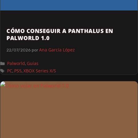
CÓMO CONSEGUIR A PANTHALUS EN
PALWORLD 1.0
Ana García López
22/07/2026
por
Palworld
Guías
,
PC
PS5
XBOX Series X/S
,
,