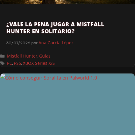
¿VALE LA PENA JUGAR A MISTFALL
HUNTER EN SOLITARIO?
Ana García López
30/07/2026
por
Mistfall Hunter
Guías
,
PC
PS5
XBOX Series X/S
,
,