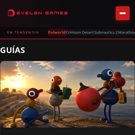
Palworld
Crimson Desert
Subnautica 2
Maratho
EN TENDENCIA
GUÍAS