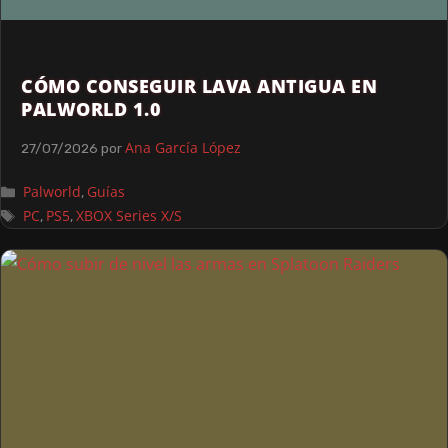
CÓMO CONSEGUIR LAVA ANTIGUA EN
PALWORLD 1.0
Ana García López
27/07/2026
por
Palworld
Guías
,
PC
PS5
XBOX Series X/S
,
,