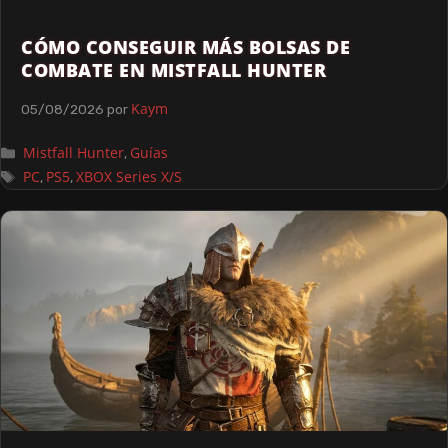
CÓMO CONSEGUIR MÁS BOLSAS DE
COMBATE EN MISTFALL HUNTER
Kaym
05/08/2026
por
Mistfall Hunter
Guías
,
PC
PS5
XBOX Series X/S
,
,