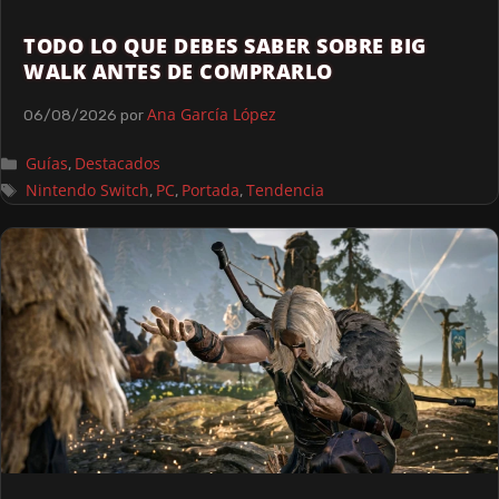
TODO LO QUE DEBES SABER SOBRE BIG
WALK ANTES DE COMPRARLO
Ana García López
06/08/2026
por
Guías
Destacados
,
Nintendo Switch
PC
Portada
Tendencia
,
,
,